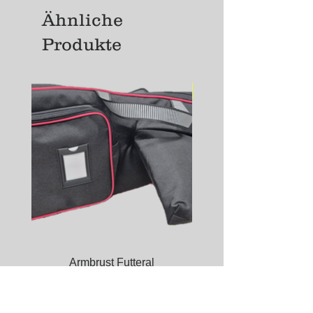
Ähnliche
Produkte
NEU
Armbrust Futteral
Unterziehjacke Modell S
Preis
CHF 185.00