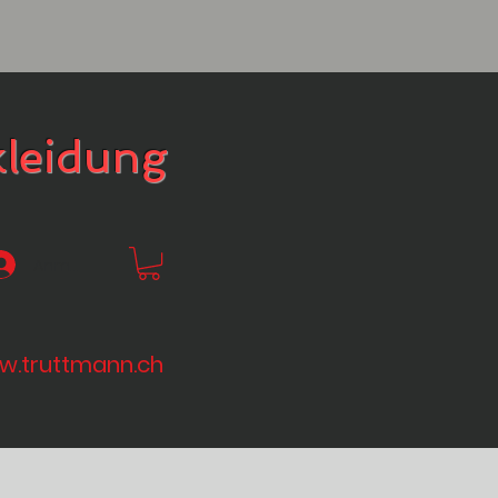
kleidung
Anmelden
.truttmann.ch