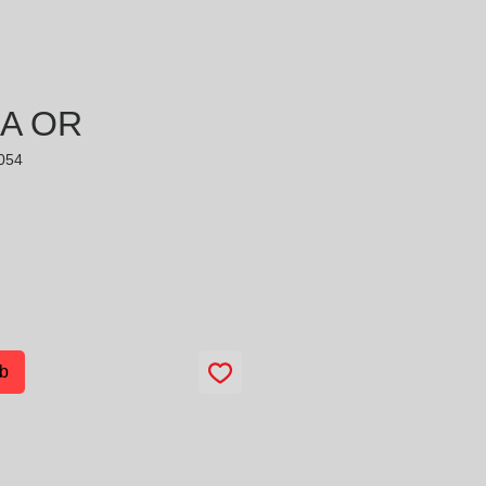
4A OR
.054
Preis
rb