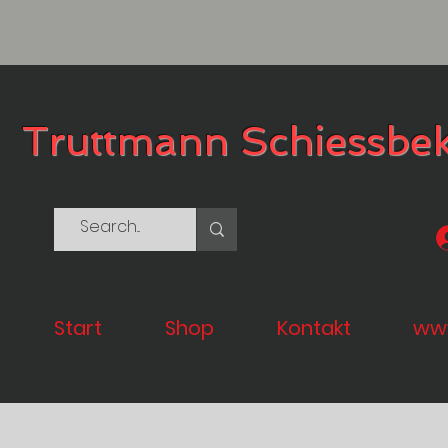
Truttmann Schiessbe
Start
Shop
Kontakt
www