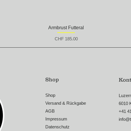
Armbrust Futteral
Preis
CHF 185.00
Shop
Kont
Shop
Luzer
Versand & Rückgabe
6010 
AGB
+41 4
Impressum
info@
Datenschutz