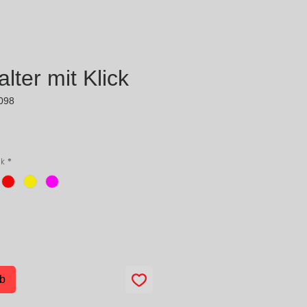
ter mit Klick
.098
Preis
ck
*
rb