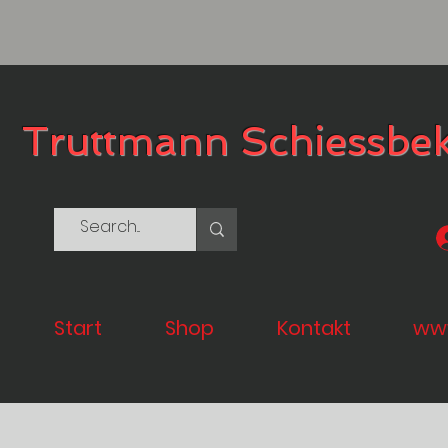
Truttmann Schiessbe
Start
Shop
Kontakt
www