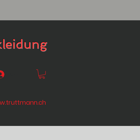
kleidung
Anmelden
.truttmann.ch