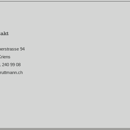
akt
nerstrasse 94
Kriens
1 240 99 08
truttmann.ch