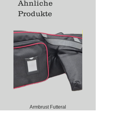
Ähnliche
Produkte
NEU
Armbrust Futteral
Unterziehjacke Modell S
Preis
CHF 185.00