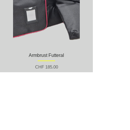
Armbrust Futteral
Unterziehjacke Modell S
Preis
CHF 185.00